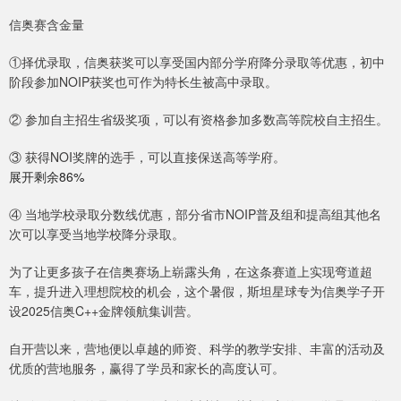
信奥赛含金量
①择优录取，信奥获奖可以享受国内部分学府降分录取等优惠，初中
阶段参加NOIP获奖也可作为特长生被高中录取。
② 参加自主招生省级奖项，可以有资格参加多数高等院校自主招生。
③ 获得NOI奖牌的选手，可以直接保送高等学府。
展开剩余86%
④ 当地学校录取分数线优惠，部分省市NOIP普及组和提高组其他名
次可以享受当地学校降分录取。
为了让更多孩子在信奥赛场上崭露头角，在这条赛道上实现弯道超
车，提升进入理想院校的机会，这个暑假，斯坦星球专为信奥学子开
设2025信奥C++金牌领航集训营。
自开营以来，营地便以卓越的师资、科学的教学安排、丰富的活动及
优质的营地服务，赢得了学员和家长的高度认可。