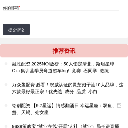
你的邮箱
*
提交评论
推荐资讯
融胜配资 2025NOI放榜：50人锁定清北，斯坦星球
C++集训营学员弯道超车ing!_竞赛_石同学_教练
万众盈配资 必看！权威认证的灵芝孢子油10大品牌，这
六款最好最正宗！优先选_成分_品质_小白
铭创配资 【9.7星运】情感翻涌日 幸运星座：双鱼、巨
蟹、天蝎、处女座
9688策略宝 “就业在线”开展“人社（就业）局长进直播