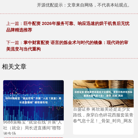
开源优配提示：文章来自网络，不代表本站观点。
上一篇：
巨牛配资 2026年服务可靠、响应迅速的烘干机售后无忧
品牌精选推荐
下一篇：
掌中财富配资 语言的炼金术与时代的镜像：现代诗的审
美流变与当代重构
相关文章
百盛证券 蒋欣最美还是走少女
路线，身穿白色碎花西服套装青
春气息十足！_骨架_时尚_网友
9688策略宝 “就业在线”开展“人
社（就业）局长进直播间”赣鄂
湘专场