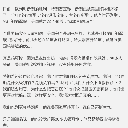
日前，谈到对伊朗的胜利，特朗普宣称，伊朗已被美国打得差不多
了，“他们没有海军，没有通讯设施，也没有空军”，他当时还列举，
光伊朗的军舰，美国就击沉了46艘，“你能相信吗？”
全世界确实不大敢相信，美国完全是朝死里打。尤其是可怜的伊朗军
舰“德纳”号，前几天还在印度友好访问，转头刚离开印度，就遭到美
国核潜艇的伏击。
真是很可怜，因为是友好出访，“德纳”号没有携带作战武器，80多人
丧命；美国潜艇远远拍下视频，没有采取任何营救。
特朗普还绘声绘色介绍：我当时对我们的人还有点生气。我问：“那艘
船是什么级别的？是顶尖的吗？”我问：“我们为什么不直接俘获它？
我们还要用它。为什么要把它击沉？”他们说把船击沉更有趣，他们也
更喜欢把船击沉，这样更安全。我想这大概是真的……
我们也别冤枉特朗普，他说美国海军很开心，说自己还挺生气。
只是细细品味，他也没觉得那80多人很可怜，他只是觉得击沉挺浪
费。