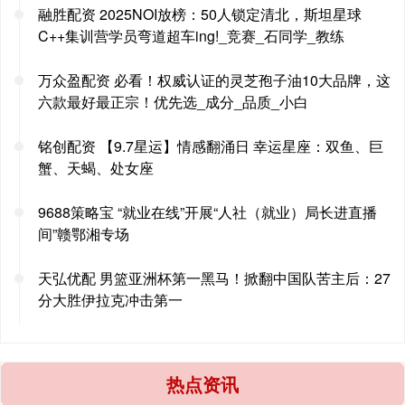
融胜配资 2025NOI放榜：50人锁定清北，斯坦星球
C++集训营学员弯道超车ing!_竞赛_石同学_教练
万众盈配资 必看！权威认证的灵芝孢子油10大品牌，这
六款最好最正宗！优先选_成分_品质_小白
铭创配资 【9.7星运】情感翻涌日 幸运星座：双鱼、巨
蟹、天蝎、处女座
9688策略宝 “就业在线”开展“人社（就业）局长进直播
间”赣鄂湘专场
天弘优配 男篮亚洲杯第一黑马！掀翻中国队苦主后：27
分大胜伊拉克冲击第一
热点资讯