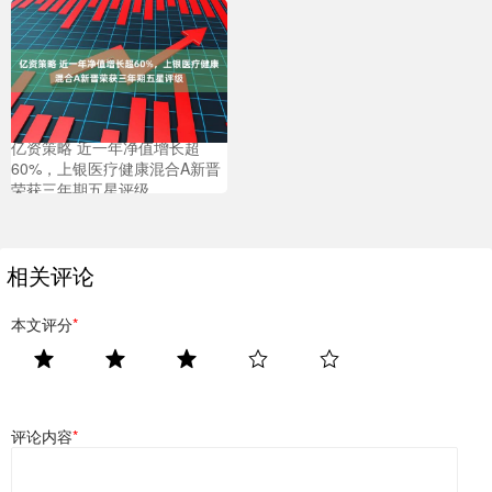
亿资策略 近一年净值增长超
60%，上银医疗健康混合A新晋
荣获三年期五星评级
相关评论
本文评分
*
评论内容
*