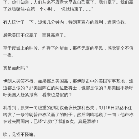
了。你们知道，人们从来不愿意太早说自己赢了。我们赢了。我们赢
了这场赌注-在第一个小时，一切就结束了……”
有人统计了一下，短短几分钟内，特朗普宣布的胜利，近两位数。
感觉美国不仅赢了，而且赢麻了。
至于废墟上的呻吟、炸弹下的鲜血，那些无辜的平民，感觉完全不值
一提。
真是如此吗？
伊朗人哭笑不得。如果都是美国赢，那伊朗击中的美国军事基地，难
道都是假的？那美国阵亡的两位数将士，也都是假的？那美国不断呼
吁美国人赶紧撤离，看来也是假的？
我看到，原来一向稳重的伊朗议会议长加利巴夫，3月15日都忍不住
转发了一条特朗普声称又赢了的帖子，然后幽幽地说了一句：他声称
在过去两周内，已经“击败”了我们9次。真是滑稽！
唉，见怪不怪嘛。