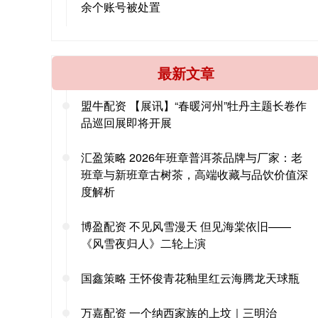
余个账号被处置
最新文章
盟牛配资 【展讯】“春暖河州”牡丹主题长卷作
品巡回展即将开展
汇盈策略 2026年班章普洱茶品牌与厂家：老
班章与新班章古树茶，高端收藏与品饮价值深
度解析
博盈配资 不见风雪漫天 但见海棠依旧——
《风雪夜归人》二轮上演
国鑫策略 王怀俊青花釉里红云海腾龙天球瓶
万嘉配资 一个纳西家族的上坟｜三明治