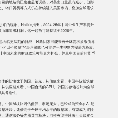
国出口目的地结构已发生显著调整，对美出口量虽有减少，但影
化、转口贸易等方式仍在持续进入美国市场，叠加全球需求
”的现象。Natixis指出，2024-25年中国企业生产率提升
而非追求利润，这一趋势可能持续至2026年。
长中也面临更深刻的挑战，风险因素可能来自全球需求放缓所导
业“以价换量”的经营策略也可能进一步抑制内需潜力释放。
缓，预计中国未来的财政政策可能更为扩张，并且中国目前的货币
块整体的韧性优于美国。首先，从估值来看，中国科技板块估
从供应链来看，中国台湾的GPU、韩国的存储芯片为全球
求具备刚性。
国AI板块因估值低、市场庞大，已经成为资金在AI 配
高息板块，凭借高于全球平均水平的股息率，有望成为避险
品、通信服务等内需导向板块，同样有望持续吸引长线资金