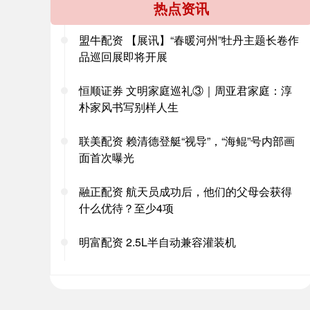
热点资讯
盟牛配资 【展讯】“春暖河州”牡丹主题长卷作
品巡回展即将开展
恒顺证券 文明家庭巡礼③｜周亚君家庭：淳
朴家风书写别样人生
联美配资 赖清德登艇“视导”，“海鲲”号内部画
面首次曝光
融正配资 航天员成功后，他们的父母会获得
什么优待？至少4项
明富配资 2.5L半自动兼容灌装机