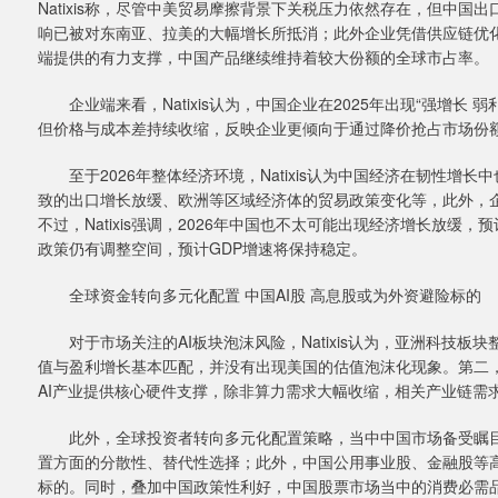
Natixis称，尽管中美贸易摩擦背景下关税压力依然存在，但中
响已被对东南亚、拉美的大幅增长所抵消；此外企业凭借供应链优
端提供的有力支撑，中国产品继续维持着较大份额的全球市占率。
企业端来看，Natixis认为，中国企业在2025年出现“强增长 弱利润
但价格与成本差持续收缩，反映企业更倾向于通过降价抢占市场份额
至于2026年整体经济环境，Natixis认为中国经济在韧性增
致的出口增长放缓、欧洲等区域经济体的贸易政策变化等，此外，企
不过，Natixis强调，2026年中国也不太可能出现经济增长放
政策仍有调整空间，预计GDP增速将保持稳定。
全球资金转向多元化配置 中国AI股 高息股或为外资避险标的
对于市场关注的AI板块泡沫风险，Natixis认为，亚洲科技板
值与盈利增长基本匹配，并没有出现美国的估值泡沫化现象。第二，
AI产业提供核心硬件支撑，除非算力需求大幅收缩，相关产业链需
此外，全球投资者转向多元化配置策略，当中中国市场备受瞩目。中
置方面的分散性、替代性选择；此外，中国公用事业股、金融股等
标的。同时，叠加中国政策性利好，中国股票市场当中的消费必需