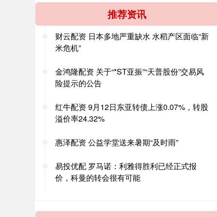
推荐资讯
财云配资 日本多地严重缺水 水稻产区面临“新
米危机”
金鸿隆配资 关于“*ST亚振”“天普股份”交易风
险提示的公告
红牛配资 9月12日东亚转债上涨0.07%，转股
溢价率24.32%
惠泽配资 公益学堂送来暑期“及时雨”
易投优配 罗马诺：利雅得胜利已经正式报
价，科曼的转会很有可能