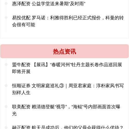
惠泽配资 公益学堂送来暑期“及时雨”
易投优配 罗马诺：利雅得胜利已经正式报价，科曼的转
会很有可能
热点资讯
盟牛配资 【展讯】“春暖河州”牡丹主题长卷作品巡回展
即将开展
恒顺证券 文明家庭巡礼③｜周亚君家庭：淳朴家风书写
别样人生
联美配资 赖清德登艇“视导”，“海鲲”号内部画面首次曝
光
融正配资 航天员成功后，他们的父母会获得什么优待？