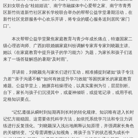
区妇女联合会“桂姐姐说”、南宁市融媒体中心爱帮之家、南宁市青秀
区新竹街道新竹社区家长学校联合举办的帮帮公益学堂暑期活动，在
新竹社区党群服务中心欢乐开讲，将专业的暖心服务送到居民“家门
口”。
本次帮帮公益学堂聚焦家庭教育与青少年成长痛点，特邀国家二
级心理咨询师、广西妇联婚姻家庭纠纷调解专家库专家刘晓颖主讲。
她以《在家庭教育中提升孩子的学习能力》为题，为家长和孩子们送
来了一场答疑解惑的暑期“及时雨”。
开讲前，刘晓颖先与家长们进行互动，精准捕捉到诸如“孩子专注
力差”“亲子沟通不畅”“如何有效提升学习效能”等困扰家长的家庭教育
难题。公益学堂上，她摒弃枯燥理论，以真实案例为引，层层剖析。
台下，家长与孩子们沉浸其中，或凝神倾听，或提笔记录，或用手机
定格知识要点。
“记忆遵循从瞬时到短期再到长时的转化规律。知识唯有进入长时
记忆方能稳固。这需要依托科学方法，如依托系统学习法和专注力训
练进行反复强化。”刘晓颖深入浅出地阐释认知原理，并强调家长角色
的关键转变。“父母需调整认知视角，将孩子当下的状态视为成长中