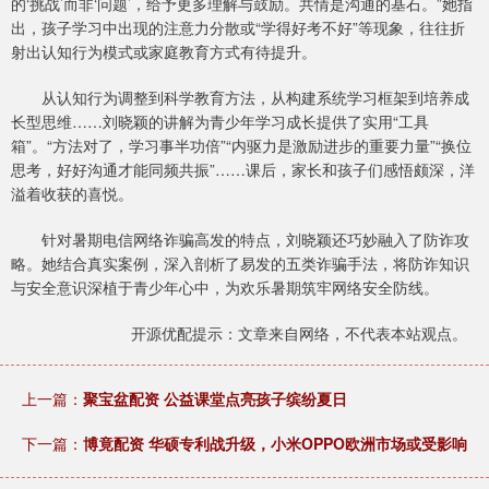
的‘挑战’而非‘问题’，给予更多理解与鼓励。共情是沟通的基石。”她指
出，孩子学习中出现的注意力分散或“学得好考不好”等现象，往往折
射出认知行为模式或家庭教育方式有待提升。
从认知行为调整到科学教育方法，从构建系统学习框架到培养成
长型思维……刘晓颖的讲解为青少年学习成长提供了实用“工具
箱”。“方法对了，学习事半功倍”“内驱力是激励进步的重要力量”“换位
思考，好好沟通才能同频共振”……课后，家长和孩子们感悟颇深，洋
溢着收获的喜悦。
针对暑期电信网络诈骗高发的特点，刘晓颖还巧妙融入了防诈攻
略。她结合真实案例，深入剖析了易发的五类诈骗手法，将防诈知识
与安全意识深植于青少年心中，为欢乐暑期筑牢网络安全防线。
开源优配提示：文章来自网络，不代表本站观点。
上一篇：
聚宝盆配资 公益课堂点亮孩子缤纷夏日
下一篇：
博竟配资 华硕专利战升级，小米OPPO欧洲市场或受影响