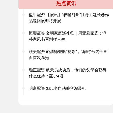
热点资讯
盟牛配资 【展讯】“春暖河州”牡丹主题长卷作
品巡回展即将开展
恒顺证券 文明家庭巡礼③｜周亚君家庭：淳
朴家风书写别样人生
联美配资 赖清德登艇“视导”，“海鲲”号内部画
面首次曝光
融正配资 航天员成功后，他们的父母会获得
什么优待？至少4项
明富配资 2.5L半自动兼容灌装机