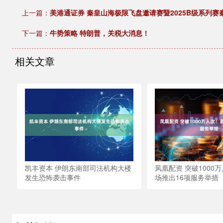
上一篇：
美港通证券 秦皇山海极限飞盘邀请赛暨2025B级系列赛
下一篇：
牛势策略 特朗普，关税大消息！
相关文章
凯丰资本 伊朗东南部司法机构大楼
凤凰配资 突破1000
发生恐怖袭击事件
场推出16项服务举措