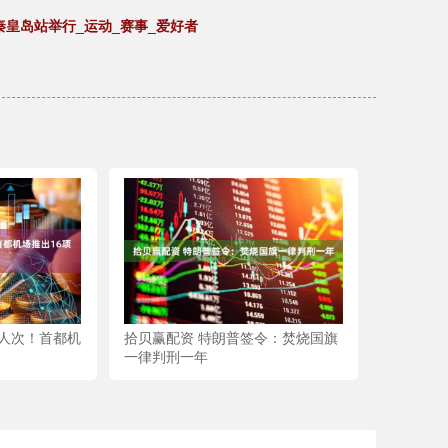
秦皇岛站举行_运动_赛事_爱好者
万人次！首都机
拾贝赢配资 特朗普签令：焚烧国旗
一律判刑一年