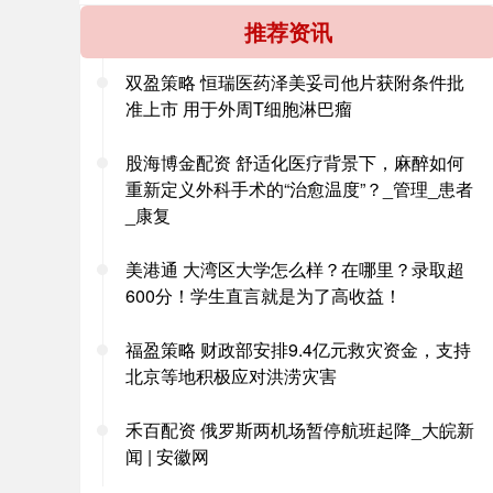
推荐资讯
双盈策略 恒瑞医药泽美妥司他片获附条件批
准上市 用于外周T细胞淋巴瘤
股海博金配资 舒适化医疗背景下，麻醉如何
重新定义外科手术的“治愈温度”？_管理_患者
_康复
美港通 大湾区大学怎么样？在哪里？录取超
600分！学生直言就是为了高收益！
福盈策略 财政部安排9.4亿元救灾资金，支持
北京等地积极应对洪涝灾害
禾百配资 俄罗斯两机场暂停航班起降_大皖新
闻 | 安徽网