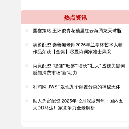
热点资讯
国鑫策略 王怀俊青花釉里红云海腾龙天球瓶
满盈配资 秦善旭老师2026年兰亭杯艺术大赛
作品荣获【金奖】尽显诗词家雅士风采
尚竞配资 “稳健”“旺盛”“增长”“壮大” 透视关键词
感知消费市场“新”动力
利鸿网 JWST发现九个颠覆分类的神秘天体
助人为富配资 2025年12月深度聚焦：国内五
大DD马达厂家竞争力全景解析