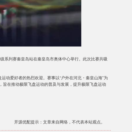
025B级系列赛秦皇岛站在秦皇岛市奥体中心举行。此次比赛共吸
运动爱好者的热烈欢迎。赛事以“户外在河北・秦皇山海”为
式，旨在推动极限飞盘运动的普及与发展，提升极限飞盘运动
。
开源优配提示：文章来自网络，不代表本站观点。