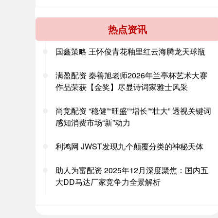
热点资讯
国鑫策略 王怀俊青花釉里红云海腾龙天球瓶
满盈配资 秦善旭老师2026年兰亭杯艺术大赛
作品荣获【金奖】尽显诗词家雅士风采
尚竞配资 “稳健”“旺盛”“增长”“壮大” 透视关键词
感知消费市场“新”动力
利鸿网 JWST发现九个颠覆分类的神秘天体
助人为富配资 2025年12月深度聚焦：国内五
大DD马达厂家竞争力全景解析