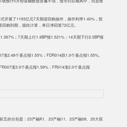
市场预计5月份金融数据普遍不强，债市仍在顺风中，但是收
展了1193亿元7天期逆回购操作，操作利率1.40%，投
亿元逆回购到期，据此计算，单日净回笼72亿元。
7%；7天期上行1.9BP报1.521%；14天期下行2.5BP报
.48个基点报1.55%；FDR014跌1.0个基点报1.55%。
07涨3.0个基点报1.59%；FR014涨2.0个基点报
的分别是：23产融K1、23产融11、23产融08、20大双