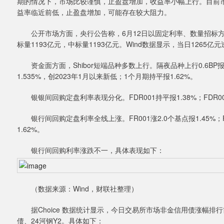
期的情况下，市场比较谨慎，止盈盘增加，收益率小幅上行。目前
益率临近前低，止盈盘增加，可能存在较大阻力。
公开市场方面，央行公告称，6月12日以固定利率、数量招标方式开
标量1193亿元，中标量1193亿元。Wind数据显示，当日1265
资金面方面，Shibor短端品种多数上行。隔夜品种上行0.6BP报1.36
1.535%，创2023年1月以来新低；1个月期持平报1.62%。
银银间回购定盘利率表现分化。FDR001持平报1.38%；FDR007涨2
银行间回购定盘利率全线上涨。FR001涨2.0个基点报1.45%；FR0
1.62%。
银行间回购利率涨跌不一，具体表现如下：
（数据来源：Wind，财联社整理）
据Choice 数据统计显示，今日交易所市场非金信用债涨幅排行前五
债、24河钢Y2。具体如下：