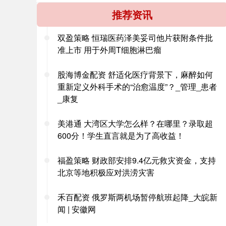
推荐资讯
双盈策略 恒瑞医药泽美妥司他片获附条件批
准上市 用于外周T细胞淋巴瘤
股海博金配资 舒适化医疗背景下，麻醉如何
重新定义外科手术的“治愈温度”？_管理_患者
_康复
美港通 大湾区大学怎么样？在哪里？录取超
600分！学生直言就是为了高收益！
福盈策略 财政部安排9.4亿元救灾资金，支持
北京等地积极应对洪涝灾害
禾百配资 俄罗斯两机场暂停航班起降_大皖新
闻 | 安徽网