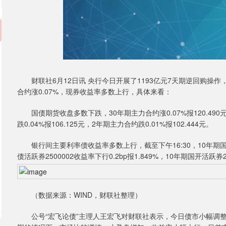
财联社6月12日讯 央行今日开展了1193亿元7天期逆回购操作
合约涨0.07%，现券收益率多数上行，具体来看：
国债期货收盘多数下跌，30年期主力合约涨0.07%报120.490元，
跌0.04%报106.125元，2年期主力合约跌0.01%报102.444元。
银行间主要利率债收益率多数上行，截至下午16:30，10年期国债活跃券
债活跃券2500002收益率下行0.2bp报1.849%，10年期国开活跃券25
（数据来源：WIND，财联社整理）
公号“宏飞论债”主理人王宏飞对财联社表示，今日债市小幅调整