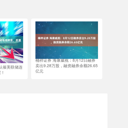
桶祥证券 海康威视：8月12日融券
卖出9.28万股，融资融券余额26.65
否认催美联储连
亿元
怼！